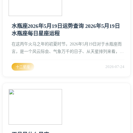
水瓶座2026年5月19日运势查询 2026年5月19日
水瓶座每日星座运程
在这丙午火马之年的初夏时节，2026年5月19日对于水瓶座而
言，是一个风云际会、气象万千的日子、从天星排列来看，这
一天的能量分布极具张力、水瓶座的主星天王星正与当日的流
年月亮形成一个微妙的相位，这种相位在风水学中被视为“气
2026-07-24
十二星座
口大开”的征兆、五行能量场中，木气渐退，火气升腾，这对
于思维活跃、不拘一格的水瓶座来说，既是机遇也是考验。水
瓶座在这一天的整体气场呈现出一种“破茧成蝶”的趋势、你会
发现自己过去一