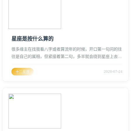
的时间约为365.2
星座是按什么算的
很多缘主在找我看八字或者算流年的时候，开口第一句问的往
往是自己的属相，但紧接着第二句，多半就会绕到星座上去、
在这个2026丙午马年，火气正旺，大家对这种关乎自身命理能
量的话题兴致更高、不少人其实一直没搞清楚，这伴随咱们一
2026-07-24
十二星座
辈子的“星座”，到底是怎么算出来的？是看农历还是看公历？
是看出生那天还是看出生那一刻？阳历（公历）是唯一的硬标
准我们要明确一个核心：星座是西方星象学的产物，它的根基
是太阳历，也就是