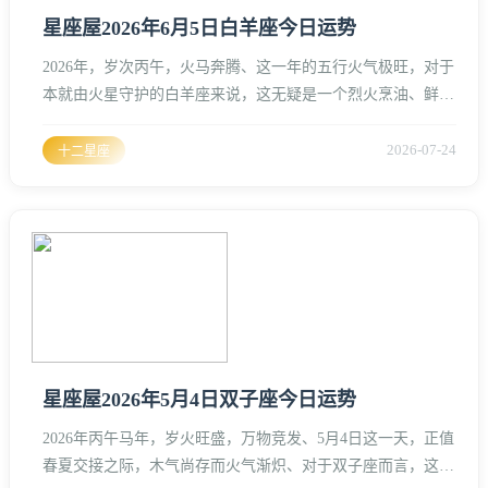
星座屋2026年6月5日白羊座今日运势
2026年，岁次丙午，火马奔腾、这一年的五行火气极旺，对于
本就由火星守护的白羊座来说，这无疑是一个烈火烹油、鲜花
着锦的年份、6月5日，时值仲夏，气温攀升，万物生长到了极
致、这一天，白羊座的命宫里星象流转剧烈，火星与木星呈现
2026-07-24
十二星座
出一种微妙的相位，而流年大运中的“将星”位正处于白羊的命
宫中心。从风水堪舆的角度来看，2026年6月5日的白羊座，整
体气场呈现出一种“龙跃于渊”的态势、所谓龙跃于渊，是指力
量已经
星座屋2026年5月4日双子座今日运势
2026年丙午马年，岁火旺盛，万物竞发、5月4日这一天，正值
春夏交接之际，木气尚存而火气渐炽、对于双子座而言，这一