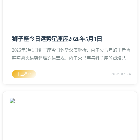
狮子座今日运势星座屋2026年5月1日
2026年5月1日狮子座今日运势深度解析：丙午火马年的王者博
弈与离火运势调理岁运宏观：丙午火马年与狮子座的烈焰共振
2026年，岁次丙午，五行纳音天河水，但实质上天干地支皆为
纯火、对于守护星为太阳的狮子座而言，这一年本就处于一种
2026-07-24
十二星座
“火旺到了极致”的状态、5月1日这一天，恰逢农历三月十五，
月圆之日、从星相学结合风水命理来看，狮子座的命宫与当年
的太岁方位形成了某种微妙的感应、离火九运的深刻影响在
2026年