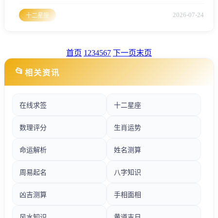
天的磁场感应极强，星象与地气交织出一种复杂而充满活力的
格局、星座屋针对这一天的运势解析，不仅要看黄道十二宫的
2026-07-24
十二星座
位移，更要结合周易八卦与流年风水，为双子座揭示这24小时
内的玄机。2026年5月4日双子座宏观气场分析2026年是赤马之
年，丙火坐午火，乃是极旺之象、双子座作为风象星座，在火
首页
1
2
3
4
5
6
7
下一页
末页
旺之
📂
相关资讯
在线求签
十二星座
数理评分
生肖运势
命运解析
姓名测算
周易起名
八字知识
凶吉测算
手相面相
风水知识
黄道吉日