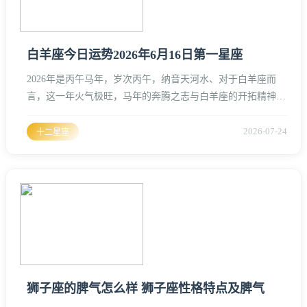
白羊座今日运势2026年6月16日第一星座
2026年是丙午马年，岁次丙午，纳音天河水、对于白羊座而
言，这一年火气极旺，马年的奔腾之志与白羊座的开拓精神本
相契合，但在六月盛夏之季，火行能量达到巅峰，难免有“过
犹不及”之忧、2026年6月16日，干支纪法正值甲午月、辛卯
2026-07-24
十二星座
日、这一天，天干辛金与岁令丙火暗合，地支卯午相破，对于
白羊座来说，是一个充满变数、刚柔并济的局势。从星象与易
理结合的角度来看，白羊座今日的守护星火星正运行在事业宫
的高位，与命宫
狮子座的脾气怎么样 狮子座性格特点及脾气