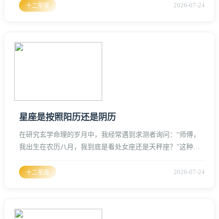
决定了一个人在深夜里最渴望的拥抱属于谁、若说太阳星座是
2026-07-24
十二星座
我们在白昼里穿给世人看的华服，月亮星座便是那件贴身的内
衣，冷暖自知，只有最亲近的人才有机会窥见其真容。月亮白
羊座：纯粹的征服与赤诚的守候月亮白羊座的人，内心住着一
个永远长不大的孩子
星座是按照阳历还是阴历
在研究玄学命理的岁月中，我经常遇到求测者询问：“师傅，
我出生在农历八月，我到底是看处女座还是天秤座？”这种疑
问折射出大众对东西方星命术算法的混淆、要彻底弄清楚星座
到底是按阳历（公历）还是阴历（农历），必须回到占星术的
2026-07-24
十二星座
源头去寻找答案。现代占星学中使用的十二星座，源自古巴比
伦和古希腊文明，这套体系从诞生的那一刻起，就是以太阳运
行的轨迹——也就是“黄道”为基准的、太阳在黄道上环绕一周