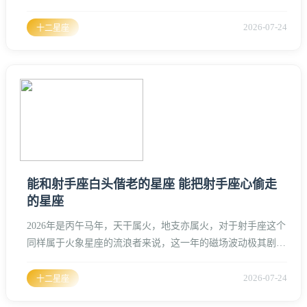
“庚申”日，由于这一天属于火旺之月的庚金日，金牛座的命盘
中呈现出一种“火炼秋金”的格局、作为一名风水生肖大师，我
2026-07-24
十二星座
将从易经、五行、星象及地理方位等维度，详细推演金牛座在
2026年7月14日的整体运势、事业契机、财富脉络、情感走向
以及居家风水的趋吉避凶之道。2026年7月14日：金牛座
能和射手座白头偕老的星座 能把射手座心偷走
的星座
2026年是丙午马年，天干属火，地支亦属火，对于射手座这个
同样属于火象星座的流浪者来说，这一年的磁场波动极其剧
烈、射手座天生带有一种追逐风的本能，想要在2026年这个
“双重火象”叠加的年份里，偷走射手座的心，或是与他们约定
2026-07-24
十二星座
白头偕老，绝非易事、这种年份里的射手座，体内的冒险因子