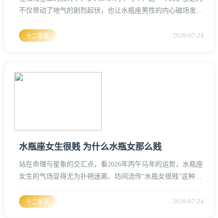
不仅带动了地气的剧烈起伏，也让水瓶座男性的内心磁场发生
了微妙的变化、水瓶男作为风象星座中的“冷面隐士”，与射手
女这位“烈火行者”的相遇，往往被视为风助火势的典型案例、
2026-07-24
十二星座
这种结合在玄学角度看，是灵性与自由的深度共振、很多射手
座女性常感到疑惑，那个平日里忽冷忽热、思维跳跃的水瓶
男，到底能不能交付真心。水瓶座男性的情感逻辑不同于常
人，他不是那种会为
水瓶座女生很贱 为什么水瓶女那么贱
站在命理与星象的交汇点，看2026年丙午马年的运势，水瓶座
女生的气场显得尤为扑朔迷离、坊间流传“水瓶女很贱”这种说
法，虽然听起来刺耳，但在玄学和星座性格的深度解析中，这
其实指向的是一种极度矛盾、难以捉摸的性格特质、老夫行走
2026-07-24
十二星座
江湖多年，见惯了各类命格，水瓶女这种“不按常理出牌”的频