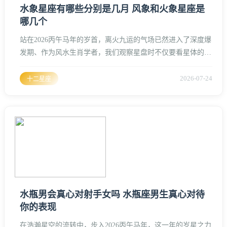
水象星座有哪些分别是几月 风象和火象星座是
哪几个
站在2026丙午马年的岁首，离火九运的气场已然进入了深度爆
发期、作为风水生肖学者，我们观察星盘时不仅要看星体的位
置，更要结合地气与流年的五行转化、这一年，火元素占据了
绝对的主导地位，对于水象、风象和火象星座而言，这不仅是
2026-07-24
十二星座
能量的博弈，更是命理推演中极具转折性的一年。水象星座：
情感的深潜与命理的洗礼水象星座包括巨蟹座、天蝎座和双鱼
座、在占星学与五行逻辑中，水代表智慧、情感与潜意识的流
动。巨蟹座（6月2
水瓶男会真心对射手女吗 水瓶座男生真心对待
你的表现
在浩瀚星空的流转中，步入2026丙午马年，这一年的岁星之力