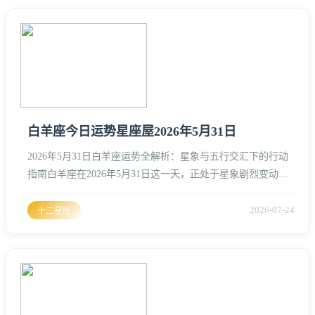
会被无限放大，寻常的温柔体贴可能成了束缚，唯有那些能与
他们灵魂共振、甚至能跑在他们前面的星座，才有机会在这个
赤热的年份里，降
白羊座今日运势星座屋2026年5月31日
2026年5月31日白羊座运势全解析：星象与五行交汇下的行动
指南白羊座在2026年5月31日这一天，正处于星象剧烈变动的
核心区域、作为火象星座的领头羊，白羊座在这一天的能量波
动深受守护星火星与远行星相位的影响、放眼整个2026年，这
2026-07-24
十二星座
是丙午马年，火气极旺，而5月31日正值初夏，岁火与季火重
叠，对于白羊座而言，这既是机遇的爆发期，也是情绪容易失
控的红线区。今日星象概览与核心气场今日天象中，火星落在
白羊