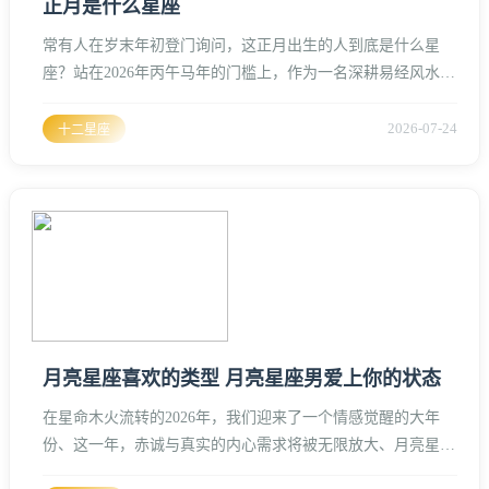
正月是什么星座
常有人在岁末年初登门询问，这正月出生的人到底是什么星
座？站在2026年丙午马年的门槛上，作为一名深耕易经风水与
生肖命理的研习者，我必须剥开那层层历法的迷雾，为您拆解
这其中的天机。很多人容易把农历的正月与公历的1月混为一
2026-07-24
十二星座
谈，这在命理学上是大忌、2026年是一个极具张力的“丙午火
马年”，而这一年的正月（农历一月）在公历的时间跨度上，
是从2026年2月17日开始，一直延续到3月18日、在这个跨度
里，正月
月亮星座喜欢的类型 月亮星座男爱上你的状态
在星命木火流转的2026年，我们迎来了一个情感觉醒的大年
份、这一年，赤诚与真实的内心需求将被无限放大、月亮星座
作为命盘中代表潜意识、情感安全感以及“内在母亲”的核心，