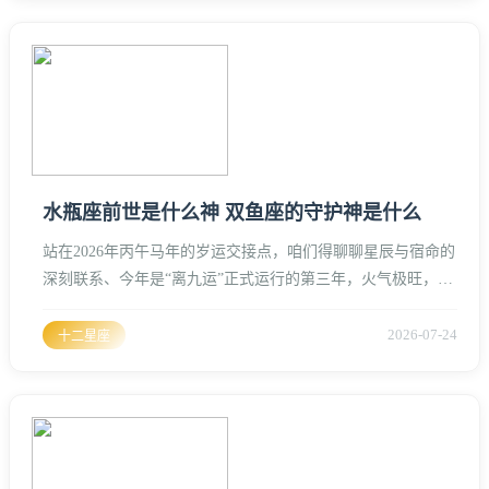
率，确实高居十二星座榜首。要解开这个“贱”字的背后逻辑，
得从她们的守护星——天王星说起、天王星代表分裂、变革与
反传统、在2
水瓶座前世是什么神 双鱼座的守护神是什么
站在2026年丙午马年的岁运交接点，咱们得聊聊星辰与宿命的
深刻联系、今年是“离九运”正式运行的第三年，火气极旺，人
心浮躁、在这样的大环境下，追溯灵魂的本源显得尤为重要、
很多人觉得星座是西方的玩意儿，其实不然、天道交感，万物
2026-07-24
十二星座
同源、水瓶座与双鱼座作为黄道最后两个星座，承载了最多的
因果与神性。水瓶座的前世神格：普罗米修斯与天界盗火者水
瓶座的灵魂里藏着一种天然的疏离感，这种疏离并非高冷，而
是一种看透世俗后