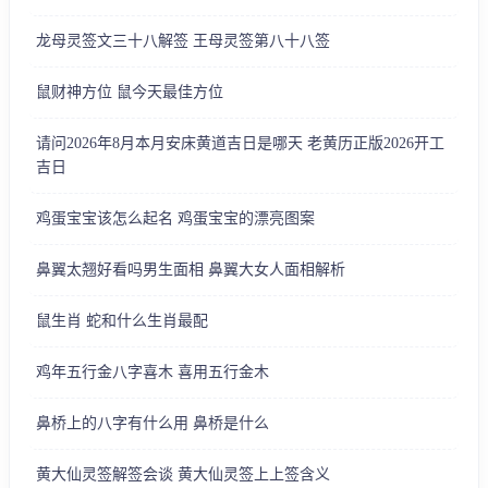
龙母灵签文三十八解签 王母灵签第八十八签
鼠财神方位 鼠今天最佳方位
请问2026年8月本月安床黄道吉日是哪天 老黄历正版2026开工
吉日
鸡蛋宝宝该怎么起名 鸡蛋宝宝的漂亮图案
鼻翼太翘好看吗男生面相 鼻翼大女人面相解析
鼠生肖 蛇和什么生肖最配
鸡年五行金八字喜木 喜用五行金木
鼻桥上的八字有什么用 鼻桥是什么
黄大仙灵签解签会谈 黄大仙灵签上上签含义