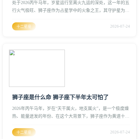
处于2026丙午马年，岁星运行至离火九运的深处，这一年的五
行火气极旺、狮子座作为占星学中的火象之王，其守护星为太
阳，天生自带一种乾坤独尊的威严感、在这样一个火旺之年，
探讨狮子座的性格与脾气，不仅要看其星盘底色，更要结合当
2026-07-24
十二星座
下的流年气场进行深度剖析。狮子座的性格内核可以归结为
“光明、权仗与慈悲”、这种性格不是平庸的温顺，而是一种类
似于君临天下的气场、他们骨子里透着一种不容置疑的自信，
这种自信源于他们对
狮子座是什么命 狮子座下半年太可怕了
2026年丙午马年，岁在“天干属火，地支属火”，是一个极度燥
热、能量迸发的年份、在这个大背景下，狮子座作为黄道十二
宫中最具火象特质的星座，其命理走势在这一年表现出一种
“火上加火”的极端态势、狮子座的人，天生自带王者气场，命
2026-07-24
十二星座