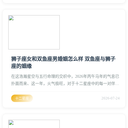
格中藏着“太阳”的炽热与“狮子”的威严、所谓的狮子座是什么
命，从风水命理的角度来看，狮子座属于典型的“将星命”与
“贵气命”、他们的一生往往伴随着极大的跨度，要么高居庙堂
之高，要么
狮子座女和双鱼座男婚姻怎么样 双鱼座与狮子
座的姻缘
在这浩瀚星空与五行命理的交织中，2026年丙午马年的气息已
扑面而来、这一年，火气极旺，对于十二星座中的每一对伴侣
而言，气场的波动都直接影响着家宅的兴旺与感情的深浅、今
天我们细细拆解狮子座女性与双鱼座男性的婚姻局势、这两个
2026-07-24
十二星座
星座，一个是盛夏阳光下耀眼的百兽之王，一个是深秋烟雨中
幻化的灵动双鱼；一个属火，一个属水、水火相克是表象，水
火既济才是修行的终点。狮子座女性：明艳夺目的命理格局狮
子座女人的气场里自