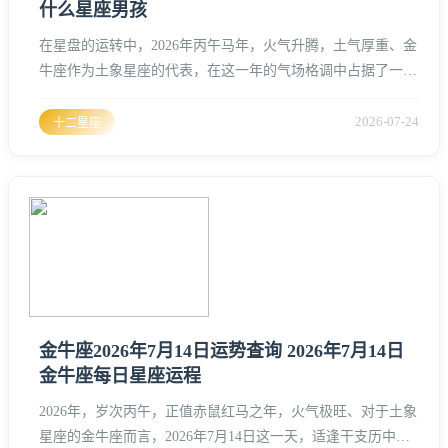
什么星座男孩
在星盘的运转中，2026年丙午马年，火气升腾，土气厚重、金
牛座作为土象星座的代表，在这一年的气场格调中占据了一个
“稳”字、金牛座的人，天生带着大地的厚德与沉稳，他们不轻
易动心，可一旦认定了某个人，那就是奔着一生一世去的。金
2026-07-24
十二星座
牛座的婚姻观里，物质是基石，情感是围墙、他们不需要那种
虚无缥缈的海誓山盟，更看重的是清晨的一碗粥，和晚归时的
一盏灯、到了2026年，随着岁星位的移动，金牛座在寻找伴侣
时，更倾向于
金牛座2026年7月14日运势查询 2026年7月14日
金牛座每日星座运程
2026年，岁次丙午，正值赤鼠红马之年，火气极旺、对于土象
星座的金牛座而言，2026年7月14日这一天，适逢干支历中的