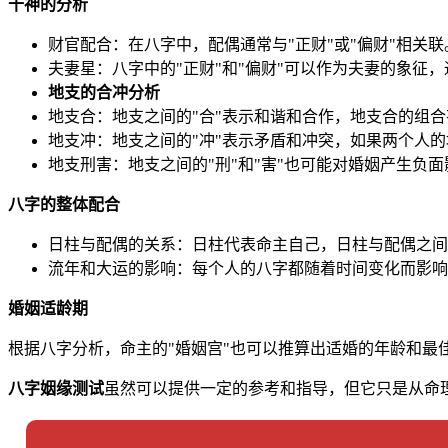
十神的分析
财官配合：在八字中，配偶通常与"正财"或"偏财"相
夫妻星：八字中的"正财"和"偏财"可以作为夫妻的象征
地支的合冲分析
地支合：地支之间的"合"表示和谐和合作，地支合的组
地支冲：地支之间的"冲"表示矛盾和冲突，如果两个人
地支刑害：地支之间的"刑"和"害"也可能对婚姻产生负面
八字的整体配合
日柱与配偶的关系：日柱代表命主自己，日柱与配偶之间
流年和大运的影响：每个人的八字都随着时间变化而影响
婚姻适龄期
根据八字分析，命主的"婚姻宫"也可以推算出适婚的年龄和
八字姻缘测试
虽然可以提供一定的参考和指导，但它只是从命