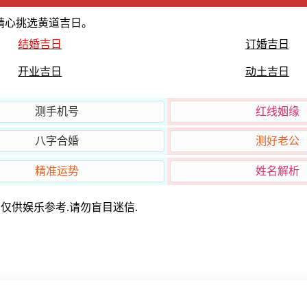
精心挑选黄道吉日。
结婚吉日
订婚吉日
开业吉日
动土吉日
测手机号
红线姻缘
八字合婚
测好老公
精准运势
姓名解析
俗测试.仅供娱乐参考.请勿盲目迷信.