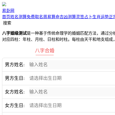
易卦网
首页
姓名测算
免费取名
周易算命
吉凶测算
灵签占卜
生肖运势
正
搜索
八字姻缘测试
是一种基于传统命理学的婚姻匹配方法，通过分
对应四柱：年柱、月柱、日柱和时柱。每柱由天干和地支组成，
八字合婚
男方姓名:
男方生日:
女方姓名:
女方生日: